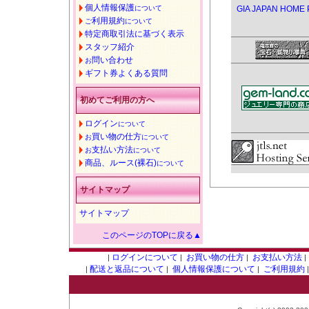
個人情報保護
について
GIA JAPAN HOME
利用規約
ご
について
特定商取引法に基づく表示
スタッフ紹介
問い合わせ
お
ギフト券よくある質問
初めてご利用の方へ
ログイン
について
買い物の仕方
お
について
支払い方法
お
について
商品、ルース(裸石)
について
サイトマップ
サイトマップ
このページのTOPに戻る▲
ログインについて
お買い物の仕方
お支払い方法
|
|
|
|
配送と返品について
個人情報保護について
ご利用規約
|
|
|