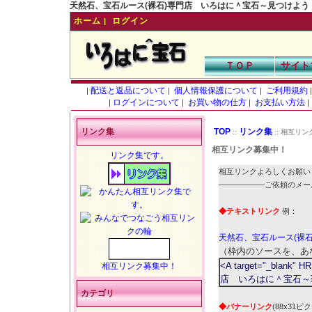
天然石、宝石ルース(裸石)専門店 いろはに＾宝石～見つけよう！あなた
ホーム
ログイン
|
ＴＯＰ
サイト
配送と返品について
個人情報保護について
ご利用規約
|
|
|
ログインについて
お買い物の仕方
お支払い方法
|
|
|
|
リンク集
TOP
リンク集
::
:: 相互リ
相互リンク募集中！
リンク集です。
相互リンクよろしくお願い
――――――ご依頼のメー
◆テキストリンク
例：
天然石、宝石ルース(裸
（枠内のソースを、あ
<A target="_blank"
相互リンク募集中！
店 いろはに＾宝石～珍
カテゴリ
◆バナーリンク
(88x31ピ