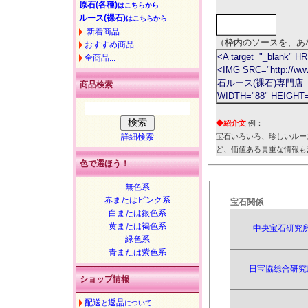
原石(各種)
はこちらから
ルース(裸石)
はこちらから
新着商品...
（枠内のソースを、あ
おすすめ商品...
<A target="_blank" HR
全商品...
<IMG SRC="http://ww
石ルース(裸石)専門店 
商品検索
WIDTH="88" HEIGHT=
◆紹介文
例：
詳細検索
宝石いろいろ、珍しいルー
ど、価値ある貴重な情報も
色で選ほう！
無色系
赤またはピンク系
宝石関係
白または銀色系
黄または褐色系
中央宝石研究
緑色系
青または紫色系
日宝協総合研究
ショップ情報
配送
返品
と
について